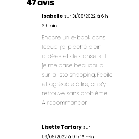
47 avis
Isabelle
sur 31/08/2022 à 6 h
39 min
Encore un e-book dans
lequel j’ai pioché plein
d’idées et de conseils… Et
je me base beaucoup
sur la liste shopping. Facile
et agréable à lire, on s’y
retrouve sans problème.
A recommander
Lisette Tartary
sur
03/06/2022 à 9 h 15 min