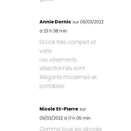
Annie Dornic
sur 09/03/2022
à 23 h 38 min
E.book très complet et
varie
Les vêtements
sélectionnés sont
élégants modernes et
portables
Nicole St-Pierre
sur
09/03/2022 à 17 h 05 min
Comme tous les ebooks